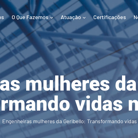
os
O Que Fazemos
Atuação
Certificações
N
as mulheres da 
ormando vidas 
Engenheiras mulheres da Geribello: Transformando vida