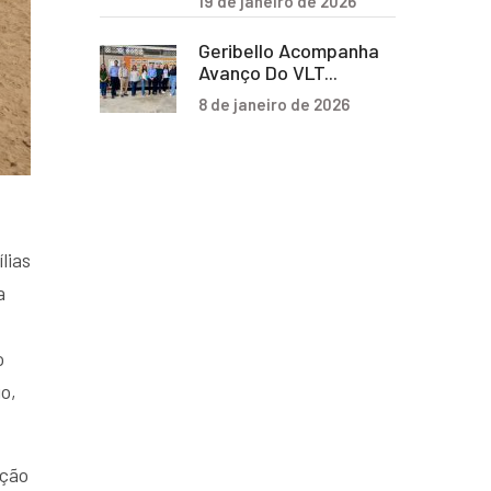
19 de janeiro de 2026
Geribello Acompanha
Avanço Do VLT...
8 de janeiro de 2026
lias
a
o
o,
ução