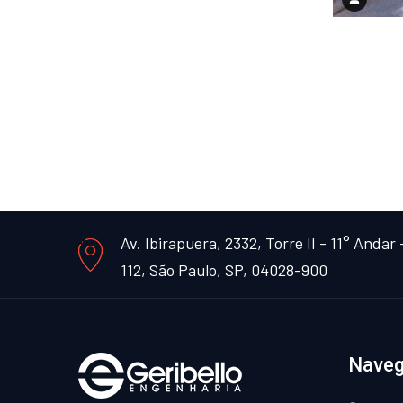
Av. Ibirapuera, 2332, Torre II - 11° Andar -
112, São Paulo, SP, 04028-900
Nave