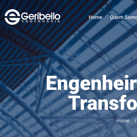
Home
Quem Som
Engenheir
Transf
Home