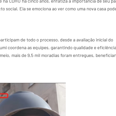
o e na CDHU há cinco anos, enfatiza a importância de seu pa
cto social. Ela se emociona ao ver como uma nova casa pod
rticipam de todo o processo, desde a avaliação inicial do
Yumi coordena as equipes, garantindo qualidade e eficiênci
eio, mais de 9,5 mil moradias foram entregues, beneficia