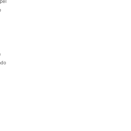
pel
e
a
ndo