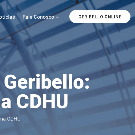
otícias
Fale Conosco
GERIBELLO ONLINE
Geribello:
na CDHU
s na CDHU