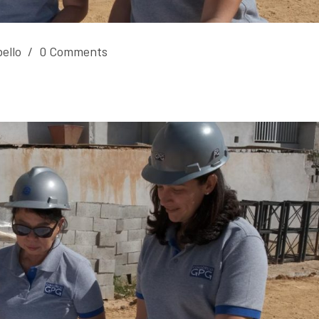
bello
/
0 Comments