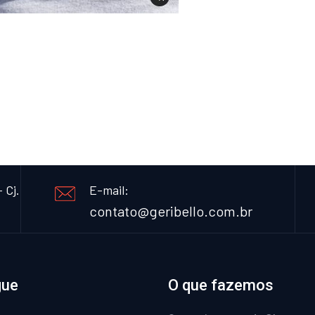
 Cj.
E-mail:
contato@geribello.com.br
gue
O que fazemos