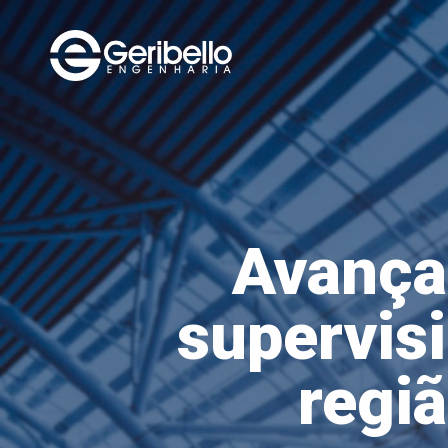
Avança
supervisi
regiã