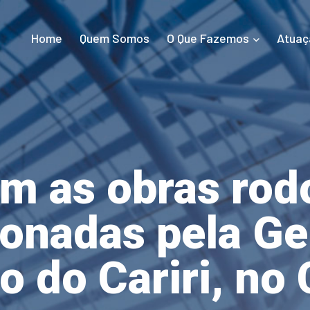
Home
Quem Somos
O Que Fazemos
Atuaç
m as obras rodo
onadas pela Ge
o do Cariri, no