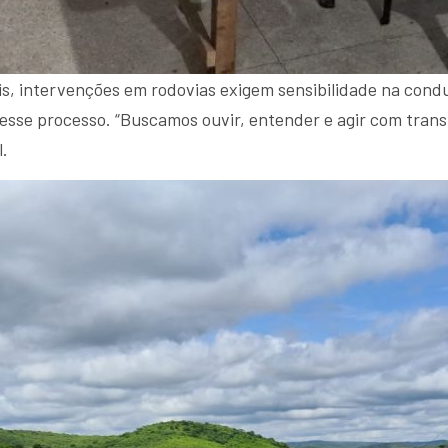
, intervenções em rodovias exigem sensibilidade na cond
 nesse processo. “Buscamos ouvir, entender e agir com tran
l.