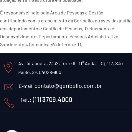
É responsável hoje pela Área de Pessoas e Gestão,
contribuindo com o crescimento da Geribello, através da gestão
dos departamentos: Gestão de Pessoas, Treinamento e
Desenvolvimento, Departamento Pessoal, Administrativo,
Suprimentos, Comunicação Interna e TI.
Av. Ibirapuera, 2332, Torre II - 11° Andar - Cj. 112, São
Paulo, SP, 04028-900
contato@geribello.com.br
E-mail:
(11) 3709.4000
Tel.: