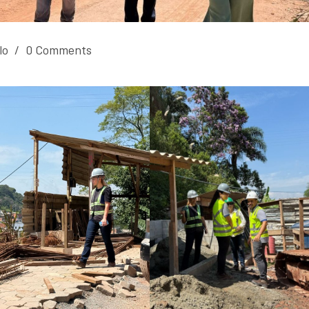
llo
/
0 Comments