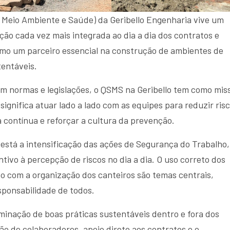
 Meio Ambiente e Saúde) da Geribello Engenharia vive um
 cada vez mais integrada ao dia a dia dos contratos e
omo um parceiro essencial na construção de ambientes de
tentáveis.
om normas e legislações, o QSMS na Geribello tem como mis
 significa atuar lado a lado com as equipes para reduzir risc
a contínua e reforçar a cultura da prevenção.
está a intensificação das ações de Segurança do Trabalho,
ivo à percepção de riscos no dia a dia. O uso correto dos
do com a organização dos canteiros são temas centrais,
ponsabilidade de todos.
eminação de boas práticas sustentáveis dentro e fora dos
ão de colaboradores, apoio direto aos contratos e o