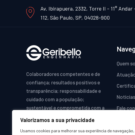
Av. Ibirapuera, 2332, Torre II - 11° Andar -
112, São Paulo, SP, 04028-900
Nave
Quem s
Colaboradores competentes e de
Atuaçã
confiança; resultados positivos e
Certifi
transparência; responsabilidade e
Notícia
cuidado com a população;
sustentável e comprometida com a
Fale co
inovação. Esta é a Geribello
Complia
Valorizamos a sua privacidade
Engenharia.
Geribell
Usamos cookies para melhorar sua experiência de navegação,