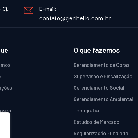
 Cj.
E-mail:
contato@geribello.com.br
gue
O que fazemos
omos
Gerenciamento de Obras
o
Supervisão e Fiscalização
cações
Gerenciamento Social
s
Gerenciamento Ambiental
nosco
Topografia
nce
Estudos de Mercado
o OIA
Regularização Fundiária