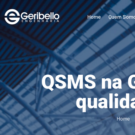
Home
Quem Som
QSMS na G
qualid
Home