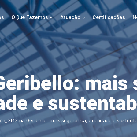
os
O Que Fazemos
Atuação
Certificações
N
eribello: mais 
ade e sustentab
QSMS na Geribello: mais segurança, qualidade e sustenta